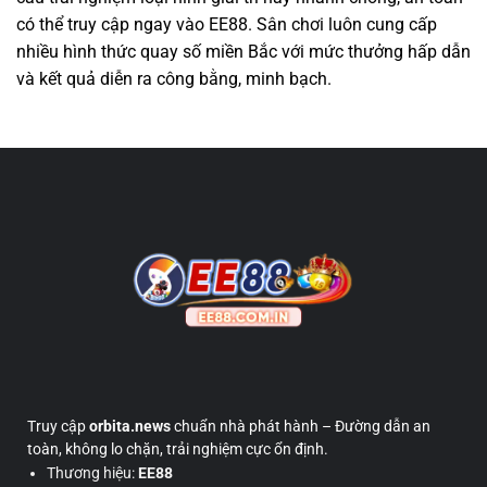
có thể truy cập ngay vào EE88. Sân chơi luôn cung cấp
nhiều hình thức quay số miền Bắc với mức thưởng hấp dẫn
và kết quả diễn ra công bằng, minh bạch.
Truy cập
orbita.news
chuẩn nhà phát hành – Đường dẫn an
toàn, không lo chặn, trải nghiệm cực ổn định.
Thương hiệu:
EE88