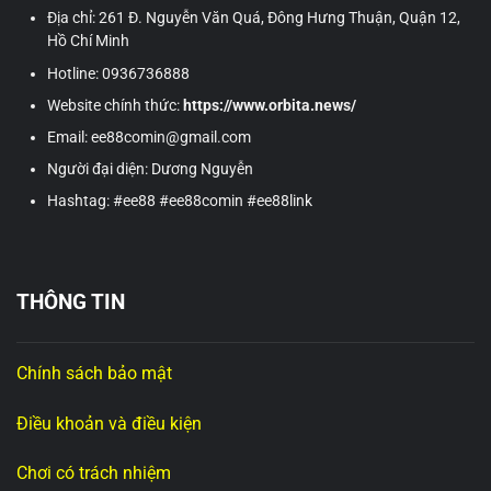
Địa chỉ: 261 Đ. Nguyễn Văn Quá, Đông Hưng Thuận, Quận 12,
Hồ Chí Minh
Hotline: 0936736888
Website chính thức:
https://www.orbita.news/
Email:
ee88comin@gmail.com
Người đại diện: Dương Nguyễn
Hashtag: #ee88 #ee88comin #ee88link
THÔNG TIN
Chính sách bảo mật
Điều khoản và điều kiện
Chơi có trách nhiệm