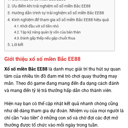
Ưu điểm khi trải nghiệm xổ số miền Bắc EE88
Hướng dẫn trình tự trải nghiệm xổ số miền Bắc EE88
Kinh nghiệm để tham gia xổ số miền Bắc EE88 hiệu quả
Khởi đầu với số tiền nhỏ
Tập kỹ năng quản lý vốn của bản thân
Đánh gấp thếp nếu gặp chuỗi thua
Lời kết
Giới thiệu xổ số miền Bắc EE88
Xổ số miền Bắc EE88
là danh mục giải trí thu hút sự quan
tâm của nhiều tín đồ đam mê trò chơi quay thưởng may
mắn. Theo đó game đang mang đến đa dạng cách đánh
và mang đến tỷ lệ trả thưởng hấp dẫn cho thành viên.
Hiện nay bạn có thể cập nhật kết quả nhanh chóng cũng
như dễ dàng tham gia dự đoán. Nhiệm vụ của mọi người là
chỉ cần “vào tiền” ở những con số và chờ đợi các đợt mở
thưởng được tổ chức vào mỗi ngày trong tuần.