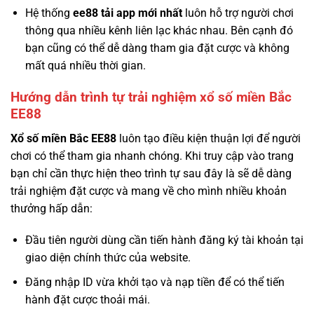
Hệ thống
ee88 tải app mới nhất
luôn hỗ trợ người chơi
thông qua nhiều kênh liên lạc khác nhau. Bên cạnh đó
bạn cũng có thể dễ dàng tham gia đặt cược và không
mất quá nhiều thời gian.
Hướng dẫn trình tự trải nghiệm xổ số miền Bắc
EE88
Xổ số miền Bắc EE88
luôn tạo điều kiện thuận lợi để người
chơi có thể tham gia nhanh chóng. Khi truy cập vào trang
bạn chỉ cần thực hiện theo trình tự sau đây là sẽ dễ dàng
trải nghiệm đặt cược và mang về cho mình nhiều khoản
thưởng hấp dẫn:
Đầu tiên người dùng cần tiến hành đăng ký tài khoản tại
giao diện chính thức của website.
Đăng nhập ID vừa khởi tạo và nạp tiền để có thể tiến
hành đặt cược thoải mái.