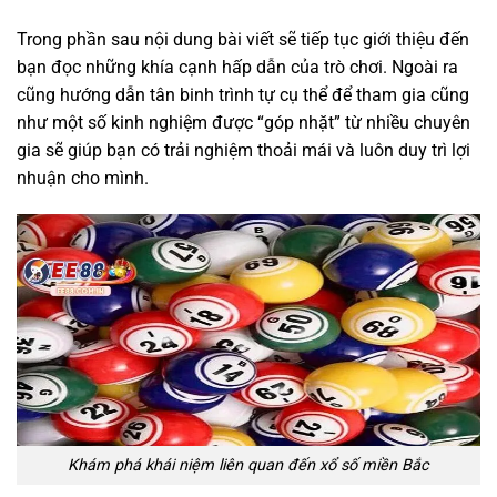
Trong phần sau nội dung bài viết sẽ tiếp tục giới thiệu đến
bạn đọc những khía cạnh hấp dẫn của trò chơi. Ngoài ra
cũng hướng dẫn tân binh trình tự cụ thể để tham gia cũng
như một số kinh nghiệm được “góp nhặt” từ nhiều chuyên
gia sẽ giúp bạn có trải nghiệm thoải mái và luôn duy trì lợi
nhuận cho mình.
Khám phá khái niệm liên quan đến xổ số miền Bắc