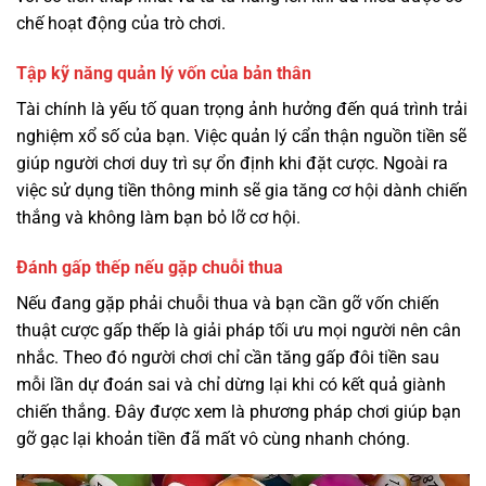
chế hoạt động của trò chơi.
Tập kỹ năng quản lý vốn của bản thân
Tài chính là yếu tố quan trọng ảnh hưởng đến quá trình trải
nghiệm xổ số của bạn. Việc quản lý cẩn thận nguồn tiền sẽ
giúp người chơi duy trì sự ổn định khi đặt cược. Ngoài ra
việc sử dụng tiền thông minh sẽ gia tăng cơ hội dành chiến
thắng và không làm bạn bỏ lỡ cơ hội.
Đánh gấp thếp nếu gặp chuỗi thua
Nếu đang gặp phải chuỗi thua và bạn cần gỡ vốn chiến
thuật cược gấp thếp là giải pháp tối ưu mọi người nên cân
nhắc. Theo đó người chơi chỉ cần tăng gấp đôi tiền sau
mỗi lần dự đoán sai và chỉ dừng lại khi có kết quả giành
chiến thắng. Đây được xem là phương pháp chơi giúp bạn
gỡ gạc lại khoản tiền đã mất vô cùng nhanh chóng.