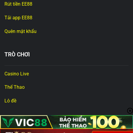
Rút tiền EE88
Tải app EE88
Quên mật khẩu
TRÒ CHƠI
Casino Live
Thể Thao
Lô đề