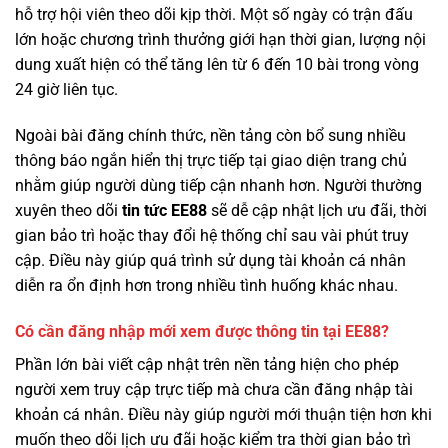
hỗ trợ hội viên theo dõi kịp thời. Một số ngày có trận đấu
lớn hoặc chương trình thưởng giới hạn thời gian, lượng nội
dung xuất hiện có thể tăng lên từ 6 đến 10 bài trong vòng
24 giờ liên tục.
Ngoài bài đăng chính thức, nền tảng còn bổ sung nhiều
thông báo ngắn hiển thị trực tiếp tại giao diện trang chủ
nhằm giúp người dùng tiếp cận nhanh hơn. Người thường
xuyên theo dõi
tin tức EE88
sẽ dễ cập nhật lịch ưu đãi, thời
gian bảo trì hoặc thay đổi hệ thống chỉ sau vài phút truy
cập. Điều này giúp quá trình sử dụng tài khoản cá nhân
diễn ra ổn định hơn trong nhiều tình huống khác nhau.
Có cần đăng nhập mới xem được thông tin tại EE88?
Phần lớn bài viết cập nhật trên nền tảng hiện cho phép
người xem truy cập trực tiếp mà chưa cần đăng nhập tài
khoản cá nhân. Điều này giúp người mới thuận tiện hơn khi
muốn theo dõi lịch ưu đãi hoặc kiểm tra thời gian bảo trì