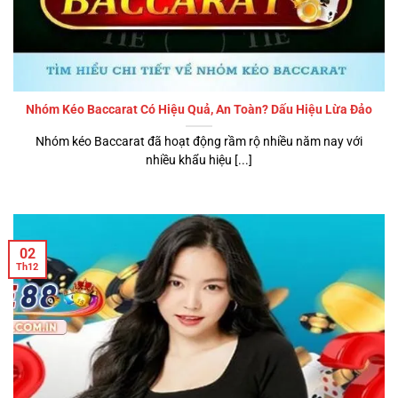
nhóm kéo baccarat
Nhóm Kéo Baccarat Có Hiệu Quả, An Toàn? Dấu Hiệu Lừa Đảo
Nhóm kéo Baccarat đã hoạt động rầm rộ nhiều năm nay với
nhiều khẩu hiệu [...]
02
Th12