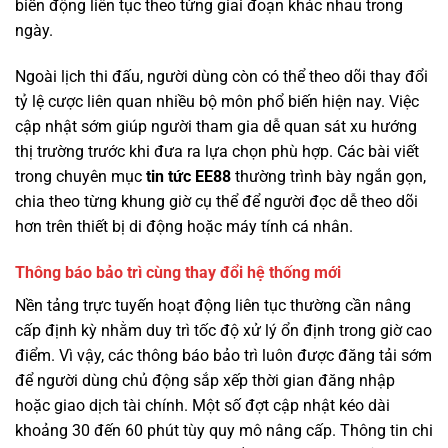
biến động liên tục theo từng giai đoạn khác nhau trong
ngày.
Ngoài lịch thi đấu, người dùng còn có thể theo dõi thay đổi
tỷ lệ cược liên quan nhiều bộ môn phổ biến hiện nay. Việc
cập nhật sớm giúp người tham gia dễ quan sát xu hướng
thị trường trước khi đưa ra lựa chọn phù hợp. Các bài viết
trong chuyên mục
tin tức EE88
thường trình bày ngắn gọn,
chia theo từng khung giờ cụ thể để người đọc dễ theo dõi
hơn trên thiết bị di động hoặc máy tính cá nhân.
Thông báo bảo trì cùng thay đổi hệ thống mới
Nền tảng trực tuyến hoạt động liên tục thường cần nâng
cấp định kỳ nhằm duy trì tốc độ xử lý ổn định trong giờ cao
điểm. Vì vậy, các thông báo bảo trì luôn được đăng tải sớm
để người dùng chủ động sắp xếp thời gian đăng nhập
hoặc giao dịch tài chính. Một số đợt cập nhật kéo dài
khoảng 30 đến 60 phút tùy quy mô nâng cấp. Thông tin chi