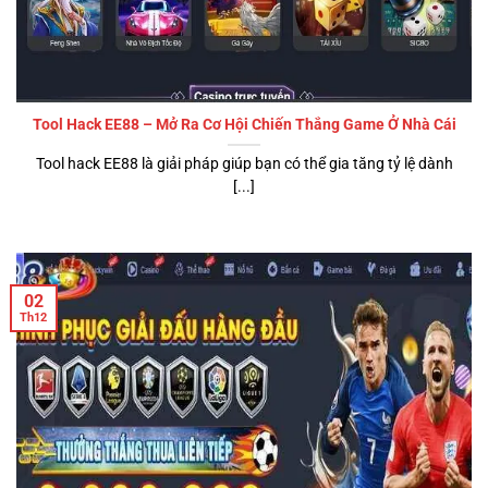
tool hack ee88
Tool Hack EE88 – Mở Ra Cơ Hội Chiến Thắng Game Ở Nhà Cái
Tool hack EE88 là giải pháp giúp bạn có thể gia tăng tỷ lệ dành
[...]
02
Th12