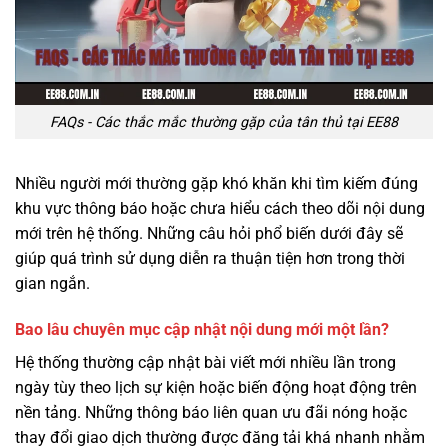
FAQs - Các thắc mắc thường gặp của tân thủ tại EE88
Nhiều người mới thường gặp khó khăn khi tìm kiếm đúng
khu vực thông báo hoặc chưa hiểu cách theo dõi nội dung
mới trên hệ thống. Những câu hỏi phổ biến dưới đây sẽ
giúp quá trình sử dụng diễn ra thuận tiện hơn trong thời
gian ngắn.
Bao lâu chuyên mục cập nhật nội dung mới một lần?
Hệ thống thường cập nhật bài viết mới nhiều lần trong
ngày tùy theo lịch sự kiện hoặc biến động hoạt động trên
nền tảng. Những thông báo liên quan ưu đãi nóng hoặc
thay đổi giao dịch thường được đăng tải khá nhanh nhằm