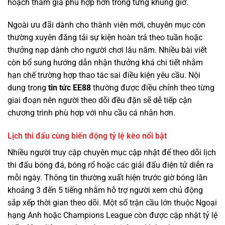
hoạch tham gia phù hợp hơn trong từng khung giờ.
Ngoài ưu đãi dành cho thành viên mới, chuyên mục còn
thường xuyên đăng tải sự kiện hoàn trả theo tuần hoặc
thưởng nạp dành cho người chơi lâu năm. Nhiều bài viết
còn bổ sung hướng dẫn nhận thưởng khá chi tiết nhằm
hạn chế trường hợp thao tác sai điều kiện yêu cầu. Nội
dung trong
tin tức EE88
thường được điều chỉnh theo từng
giai đoạn nên người theo dõi đều đặn sẽ dễ tiếp cận
chương trình phù hợp với nhu cầu cá nhân hơn.
Lịch thi đấu cùng biến động tỷ lệ kèo nổi bật
Nhiều người truy cập chuyên mục cập nhật để theo dõi lịch
thi đấu bóng đá, bóng rổ hoặc các giải đấu điện tử diễn ra
mỗi ngày. Thông tin thường xuất hiện trước giờ bóng lăn
khoảng 3 đến 5 tiếng nhằm hỗ trợ người xem chủ động
sắp xếp thời gian theo dõi. Một số trận cầu lớn thuộc Ngoại
hạng Anh hoặc Champions League còn được cập nhật tỷ lệ