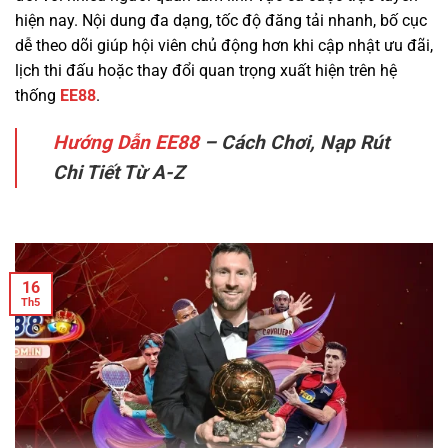
hiện nay. Nội dung đa dạng, tốc độ đăng tải nhanh, bố cục
dễ theo dõi giúp hội viên chủ động hơn khi cập nhật ưu đãi,
lịch thi đấu hoặc thay đổi quan trọng xuất hiện trên hệ
thống
EE88
.
Hướng Dẫn EE88
– Cách Chơi, Nạp Rút
Chi Tiết Từ A-Z
16
Th5