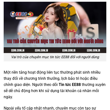
Vai trò của chuyên mục tin tức EE88 đối với người dùng
Một nền tảng hoạt động liên tục thường phát sinh nhiều
thay đổi về chương trình thưởng, lịch bảo trì hoặc điều
chỉnh giao diện. Người theo dõi
Tin tức EE88
thường xuyên
sẽ dễ chủ động hơn khi sử dụng tài khoản cá nhân mỗi
ngày.
Ngoài yếu tố cập nhật nhanh, chuyên mục còn tạo sự