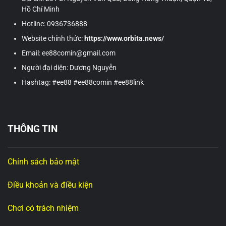
Hồ Chí Minh
Hotline: 0936736888
Website chính thức:
https://www.orbita.news/
Email:
ee88comin@gmail.com
Người đại diện: Dương Nguyễn
Hashtag: #ee88 #ee88comin #ee88link
THÔNG TIN
Chính sách bảo mật
Điều khoản và điều kiện
Chơi có trách nhiệm