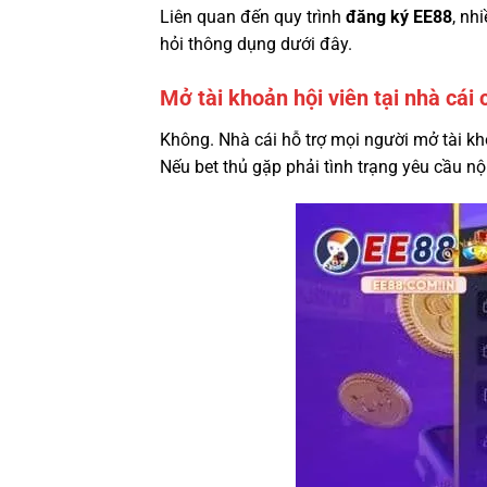
Liên quan đến quy trình
đăng ký EE88
, nh
hỏi thông dụng dưới đây.
Mở tài khoản hội viên tại nhà cái
Không. Nhà cái hỗ trợ mọi người mở tài kh
Nếu bet thủ gặp phải tình trạng yêu cầu nộ