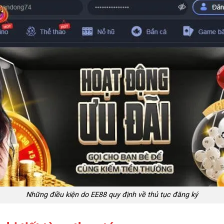
Những điều kiện do EE88 quy định về thủ tục đăng ký