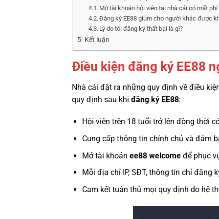
Mở tài khoản hội viên tại nhà cái có mất ph
Đăng ký EE88 giùm cho người khác được k
Lý do tôi đăng ký thất bại là gì?
Kết luận
Điều kiện đăng ký EE88 n
Nhà cái đặt ra những quy định về điều kiệ
quy định sau khi
đăng ký EE88
:
Hội viên trên 18 tuổi trở lên đồng thời
Cung cấp thông tin chính chủ và đảm bả
Mở tài khoản
ee88 welcome
để phục vụ
Mỗi địa chỉ IP, SĐT, thông tin chỉ đăng 
Cam kết tuân thủ mọi quy định do hệ th