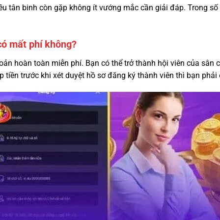
iều tân binh còn gặp không ít vướng mắc cần giải đáp. Trong s
 có mất phí không?
oản hoàn toàn miễn phí. Bạn có thể trở thành hội viên của sân 
p tiền trước khi xét duyệt hồ sơ đăng ký thành viên thì bạn phải