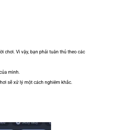
 chơi. Vì vậy, bạn phải tuân thủ theo các
 của mình.
hơi sẽ xử lý một cách nghiêm khắc.