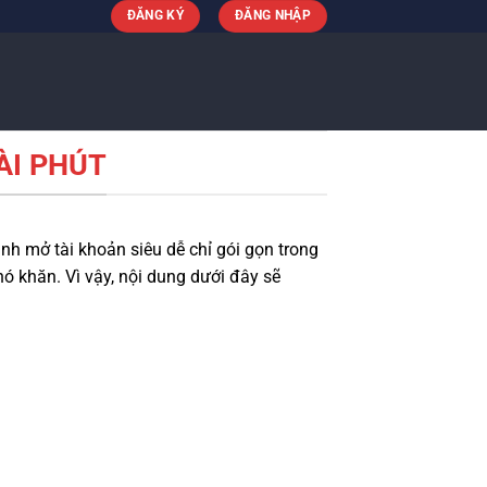
ĐĂNG KÝ
ĐĂNG NHẬP
ÀI PHÚT
ình mở tài khoản siêu dễ chỉ gói gọn trong
hó khăn. Vì vậy, nội dung dưới đây sẽ