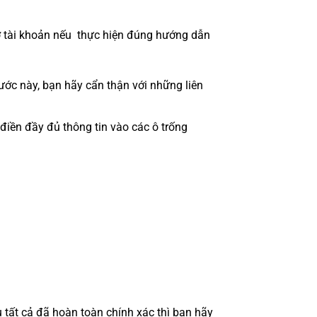
mở tài khoản nếu thực hiện đúng hướng dẫn
ớc này, bạn hãy cẩn thận với những liên
điền đầy đủ thông tin vào các ô trống
u tất cả đã hoàn toàn chính xác thì bạn hãy